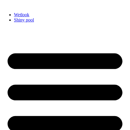
Videre
til
Wetlook
indhold
Shiny pool