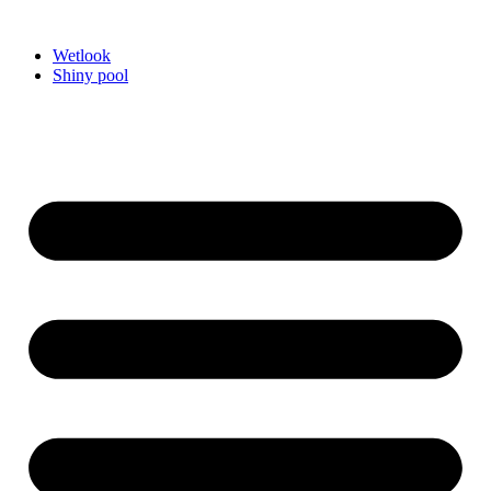
Videre
til
Wetlook
indhold
Shiny pool